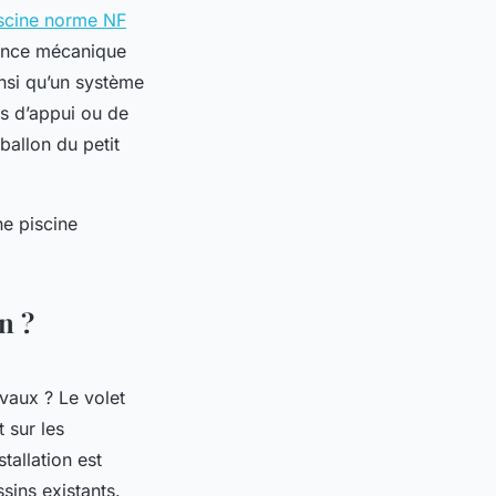
iscine norme NF
tance mécanique
insi qu’un système
s d’appui ou de
 ballon du petit
ne piscine
n ?
vaux ? Le volet
 sur les
tallation est
sins existants.