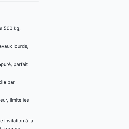
e 500 kg,
ravaux lourds,
épuré, parfait
cile par
ur, limite les
 invitation à la
t, trop de