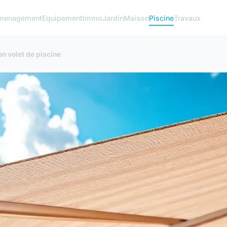
menagement
Equipement
Immo
Jardin
Maison
Piscine
Travaux
on volet de piscine