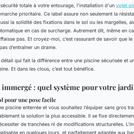
sécurité totale à votre entourage, l'installation d'un
volet p
émarche prioritaire. Ce label assure non seulement la résis
ssi la solidité des fixations dans le sol ou les margelles, a
utomatique en cas de surcharge. Autrement dit, même en ca
’affaisse pas. Et croyez-moi, c’est rassurant de savoir que le
 pas d’entraîner un drame.
détail qui fait la différence entre une piscine sécurisée et u
ine. Et dans les clous, c’est tout bénéfice.
 immergé : quel système pour votre jardi
ol pour une pose facile
e piscine enterrée et vous souhaitez l’équiper sans gros tra
blement la solution la plus accessible. Il se fixe directement
cessiter de tranchées ni de modifications structurelles. L’ins
éalisable en quelques jours, et parfaitement adaptée aux bas