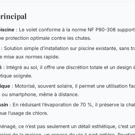
principal
piscine
: Le volet conforme à la norme NF P90-308 support
ne protection optimale contre les chutes.
: Solution simple d’installation sur piscine existante, sans t
ne mise aux normes rapide.
é
: Intégré au sol, il offre une discrétion totale et un design 
tique soignée.
tique
: Motorisé, souvent solaire, il permet une utilisation fa
ou smartphone, même à distance.
ssin
: En réduisant l’évaporation de 70 %, il préserve la chale
nue l’usage de chlore.
nagé, ce n’est pas seulement un détail esthétique, c’est une
nsion de la maison, un espace de vie à part entière. Pourtan