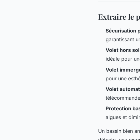
Extraire le 
Sécurisation 
garantissant u
Volet hors sol
idéale pour u
Volet immerg
pour une esthé
Volet automa
télécommande 
Protection ba
algues et dimi
Un bassin bien amé
détente, une exte