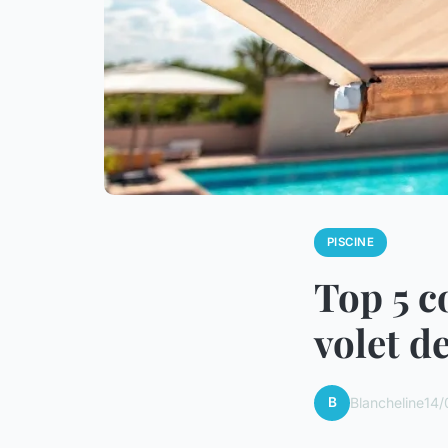
PISCINE
Top 5 c
volet d
B
Blancheline
14/