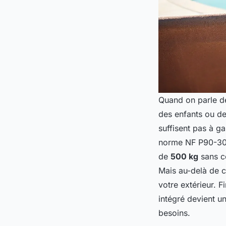
Quand on parle de 
des enfants ou de
suffisent pas à ga
norme NF P90-308,
de
500 kg
sans cé
Mais au-delà de ce
votre extérieur. F
intégré devient un
besoins.