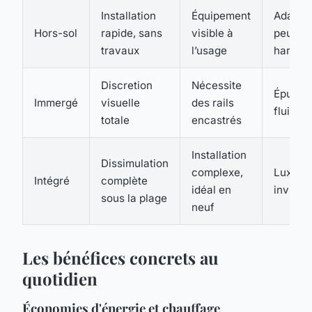
Installation
Équipement
Adapté,
Hors-sol
rapide, sans
visible à
peut êt
travaux
l’usage
harmon
Discretion
Nécessite
Épurée,
Immergé
visuelle
des rails
fluide
totale
encastrés
Installation
Dissimulation
complexe,
Luxueu
Intégré
complète
idéal en
invisibl
sous la plage
neuf
Les bénéfices concrets au
quotidien
Économies d'énergie et chauffage