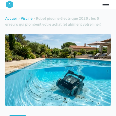
Accueil
›
Piscine
›
Robot piscine électrique 2026 : les 5
erreurs qui plombent votre achat (et abîment votre liner)