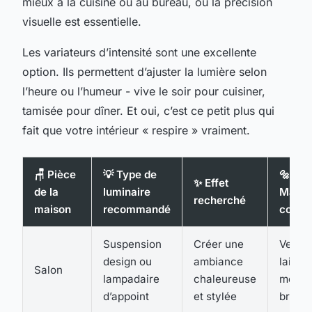
mieux à la cuisine ou au bureau, où la précision
visuelle est essentielle.
Les variateurs d’intensité sont une excellente
option. Ils permettent d’ajuster la lumière selon
l’heure ou l’humeur - vive le soir pour cuisiner,
tamisée pour dîner. Et oui, c’est ce petit plus qui
fait que votre intérieur « respire » vraiment.
🪑 Pièce
💡 Type de
🔩
✨ Effet
de la
luminaire
Matér
recherché
maison
recommandé
consei
Suspension
Créer une
Verre,
design ou
ambiance
laiton,
Salon
lampadaire
chaleureuse
métal
d’appoint
et stylée
bross