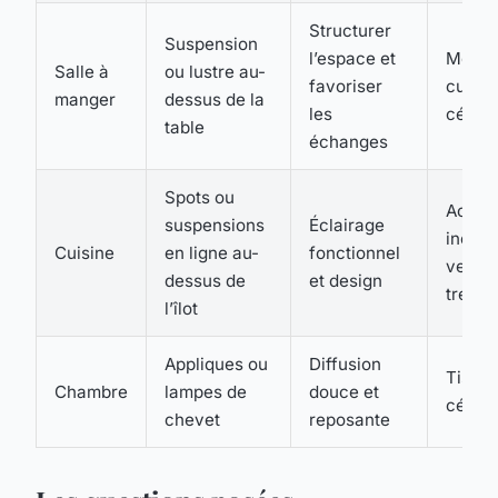
Structurer
Suspension
l’espace et
Métal 
Salle à
ou lustre au-
favoriser
cuivre
manger
dessus de la
les
céram
table
échanges
Spots ou
Acier
suspensions
Éclairage
inoxyd
Cuisine
en ligne au-
fonctionnel
verre
dessus de
et design
tremp
l’îlot
Appliques ou
Diffusion
Tissu,
Chambre
lampes de
douce et
céram
chevet
reposante