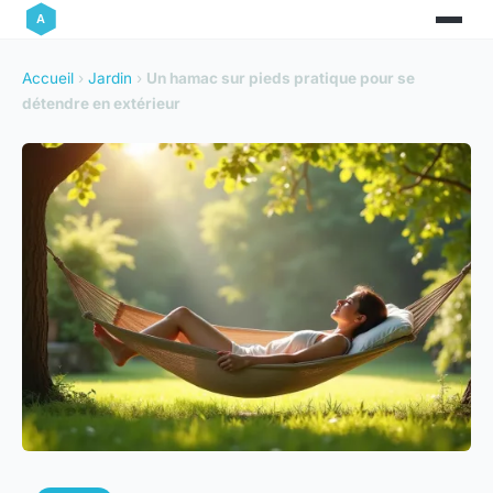
Accueil
›
Jardin
›
Un hamac sur pieds pratique pour se
détendre en extérieur