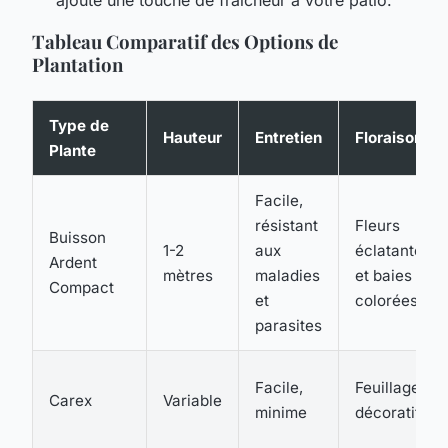
ajoute une touche de fraîcheur à votre patio.
Tableau Comparatif des Options de
Plantation
Type de
Hauteur
Entretien
Floraison
Plante
Facile,
résistant
Fleurs
Buisson
1-2
aux
éclatantes
Ardent
mètres
maladies
et baies
Compact
et
colorées
parasites
Facile,
Feuillage
Carex
Variable
minime
décoratif